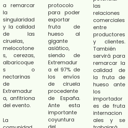
a remarcar
protocolo
las
la
para poder
relaciones
singularidad
exportar
comerciales
y la calidad
fruta de
entre
de las
hueso al
productores
ciruelas,
gigante
y clientes.
melocotone
asiático,
También
s, cerezas,
siendo de
servirá para
albaricoque
Extremadur
remarcar la
s o
a el 97% de
calidad de
nectarinas
los envíos
la fruta de
de
de ciruela
hueso ante
Extremadur
procedente
los
a, anfitriona
de España.
importador
del evento.
Ante esta
es de fruta
importante
internacion
coyuntura
La
ales y se
del
comunidad
trabajará