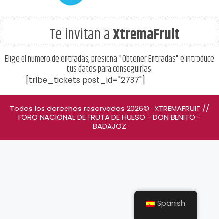
Te invitan a
XtremaFruit
Elige el número de entradas, presiona "Obtener Entradas" e introduce
tus datos para conseguirlas.
[tribe_tickets post_id="2737"]
Todos los derechos reservados 2026© · XTREMAFRUIT //
FORO NACIONAL DE FRUTA DE HUESO - DON BENITO -
BADAJOZ
Spanish